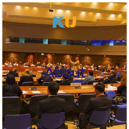
ข้าม
ไป
ยัง
เนื้อหา
สมัครสมาชิกตอนนี้
About