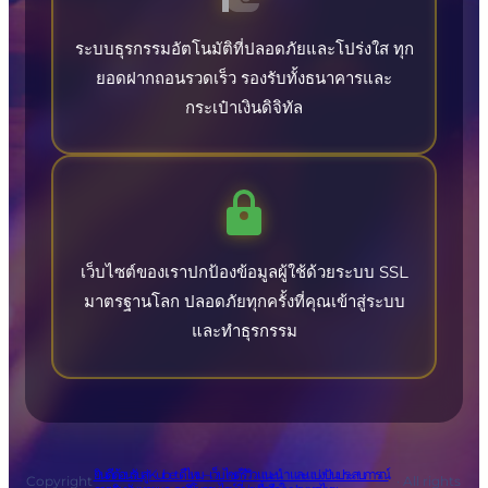
ระบบธุรกรรมอัตโนมัติที่ปลอดภัยและโปร่งใส ทุก
ยอดฝากถอนรวดเร็ว รองรับทั้งธนาคารและ
กระเป๋าเงินดิจิทัล
เว็บไซต์ของเราปกป้องข้อมูลผู้ใช้ด้วยระบบ SSL
มาตรฐานโลก ปลอดภัยทุกครั้งที่คุณเข้าสู่ระบบ
และทำธุรกรรม
ยินดีต้อนรับสู่ Kubet ดีไหม – เว็บไซต์รีวิว แนะนำ และแบ่งปันประสบการณ์
Copyright
· All rights