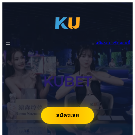
ข้าม
ไป
ยัง
เนื้อหา
สมัครสมาชิกตอนนี้
KUBET
สมัครเลย