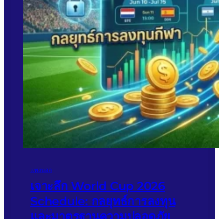
แทงบอล
เจาะลึก World Cup 2026
Schedule: กลยุทธ์การลงทุน
และมาตรฐานความปลอดภัย