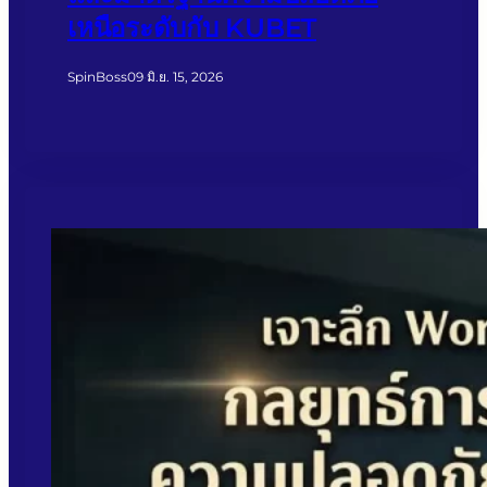
เหนือระดับกับ KUBET
SpinBoss09
·
มิ.ย. 15, 2026