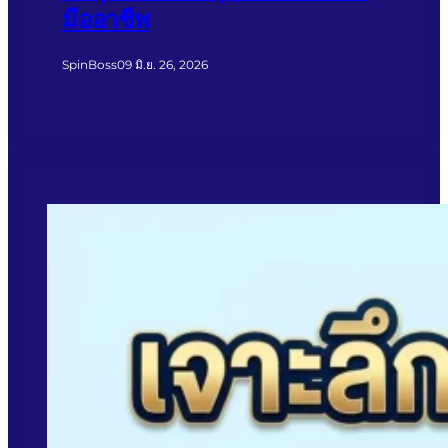
มืออาชีพ
SpinBoss09
·
มิ.ย. 26, 2026