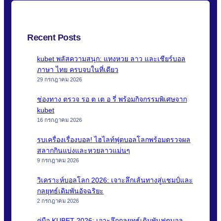
Recent Posts
kubet พลัสความสนุก: แทงหวย ลาว และเชียร์บอล
ภาษา ไทย ครบจบในที่เดียว
29 กรกฎาคม 2026
ช่องทาง ตรวจ รอ ต เต อ รี่ พร้อมกิจกรรมพิเศษจาก
kubet
16 กรกฎาคม 2026
รบเครื่องเรื่องบอล! ไฮไลท์ฟุตบอลโลกพร้อมตรวจผล
สลากกินแบ่งและหวยลาวแม่นๆ
9 กรกฎาคม 2026
วิเคราะห์บอลโลก 2026: เจาะลึกเส้นทางสู่แชมป์และ
กลยุทธ์เดิมพันอัจฉริยะ
2 กรกฎาคม 2026
คู่มือ KUBET 2026: เจาะลึกกลยุทธ์เดิมพันฟุตบอล