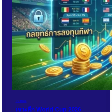
แทงบอล
เจาะลึก World Cup 2026