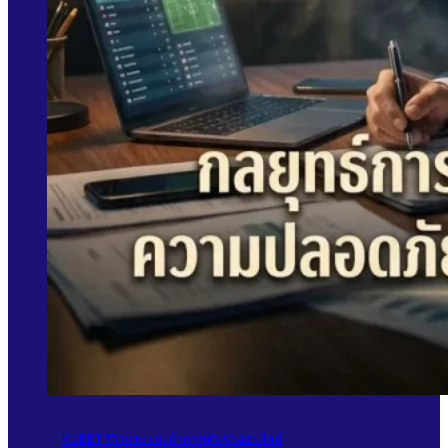
KUBET รีวิวและแนะนำการเดิมพันออนไลน์