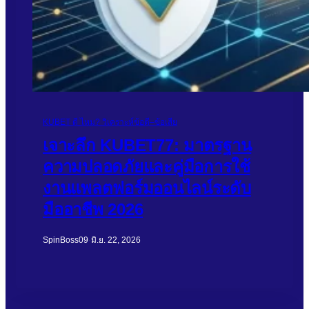
KUBET ดี ไหม? วิเคราะห์ข้อดี–ข้อเสีย
เจาะลึก KUBET77: มาตรฐาน
ความปลอดภัยและคู่มือการใช้
งานแพลตฟอร์มออนไลน์ระดับ
มืออาชีพ 2026
SpinBoss09
·
มิ.ย. 22, 2026