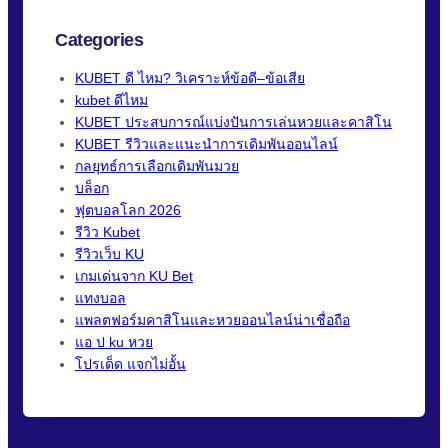
Categories
KUBET ดี ไหม? วิเคราะห์ข้อดี–ข้อเสีย
kubet ดีไหม
KUBET ประสบการณ์แบ่งปันการเล่นหวยและคาสิโน
KUBET รีวิวและแนะนำการเดิมพันออนไลน์
กลยุทธ์การเลือกเดิมพันมวย
บล็อก
ฟุตบอลโลก 2026
รีวิว Kubet
รีวิวเว็บ KU
เกมเด่นจาก KU Bet
แทงบอล
แพลตฟอร์มคาสิโนและหวยออนไลน์น่าเชื่อถือ
แอ ป ku หวย
โปรเด็ด แจกไม่อั้น