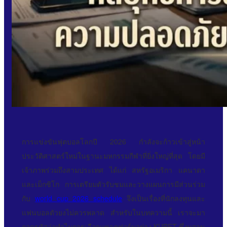
การแข่งขันฟุตบอลโลกปี 2026 กำลังจะก้าวเข้าสู่หน้า
ประวัติศาสตร์ใหม่ในฐานะมหกรรมกีฬาที่ยิ่งใหญ่ที่สุด โดยมี
เจ้าภาพร่วมถึงสามประเทศ ได้แก่ สหรัฐอเมริกา แคนาดา
และเม็กซิโก การเตรียมตัวรับชมและวางแผนการมีส่วนร่วม
กับ
world cup 2026 schedule
จึงเป็นเรื่องที่นักลงทุนและ
แฟนบอลตัวยงไม่ควรพลาด สำหรับในบทความนี้ เราจะมา
ถอดรหัสว่าทำไมการเลือกแพลตฟอร์มอย่าง KUBET ซึ่งผสาน