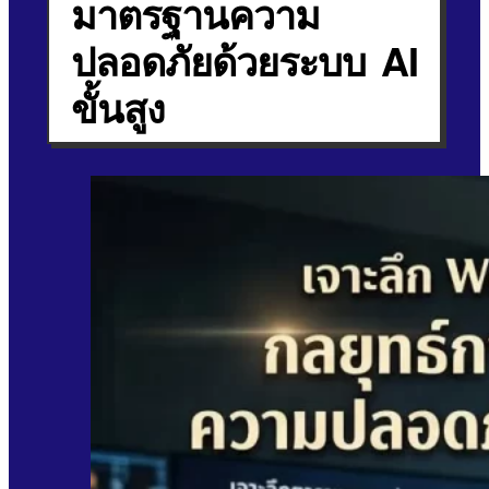
มาตรฐานความ
ปลอดภัยด้วยระบบ AI
ขั้นสูง