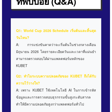
ที่พบบ่อย (Q&A)
Q1: World Cup 2026 Schedule เริ่มต้นและสิ้นสุด
วันไหน?
A: การแข่งขันคาดว่าจะเริ่มต้นในช่วงกลางเดือน
มิถุนายน 2026 โดยรายละเอียดวันและเวลาที่แม่นยำ
สามารถตรวจสอบได้ผ่านแพลตฟอร์มหลักของ
KUBET
Q2: ทำไมระบบความปลอดภัยของ KUBET ถึงได้รับ
ความไว้วางใจ?
A: เพราะ KUBET ใช้เทคโนโลยี AI ในการเข้ารหัส
ข้อมูลและการตรวจสอบธุรกรรมขั้นสูงระดับสากล
ทำให้มีความปลอดภัยสูงกว่าแพลตฟอร์มทั่วไป