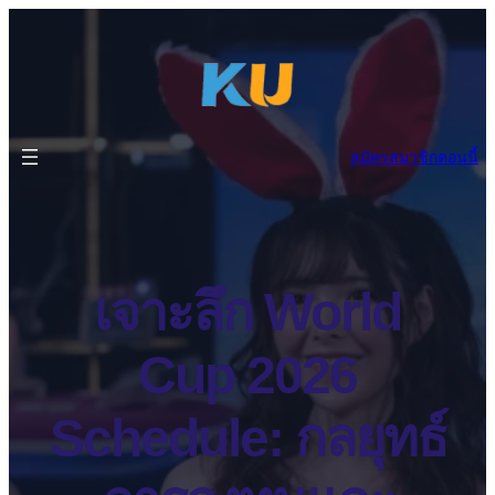
ข้าม
ไป
ยัง
เนื้อหา
สมัครสมาชิกตอนนี้
เจาะลึก World
Cup 2026
Schedule: กลยุทธ์