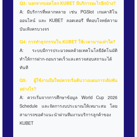
Q3: นอกจากบอลโลก KUBET มีบริการอะไรอีกบ้าง?
A: มีบริการที่หลากหลาย เช่น PGSlot เกมคาสิโน
ออนไลน์ และ KUBET ลอตเตอรี ที่ตอบโจทย์ความ
บันเทิงครบวงจร
Q4: การทำธุรกรรมใน KUBET ใช้เวลานานเท่าใด?
A: ระบบมีการประมวลผลด้วยเทคโนโลยีอัตโนมัติ
ทำให้การฝาก-ถอนรวดเร็วและตรวจสอบสถานะได้
ทันที
Q5: ผู้ใช้งานมือใหม่ควรเริ่มต้นวางแผนการเดิมพัน
อย่างไร?
A: ควรเริ่มจากการศึกษาข้อมูล World Cup 2026
Schedule และจัดการงบประมาณให้เหมาะสม โดย
สามารถขอคำแนะนำผ่านทีมงานบริการลูกค้าของ
KUBET