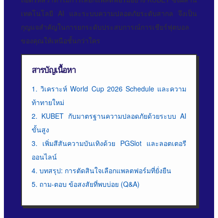
เทคโนโลยี AI และระบบความปลอดภัยระดับสากล จึงเป็น
กุญแจสำคัญในการยกระดับประสบการณ์การเชียร์ฟุตบอล
ของคุณให้เหนือชั้นกว่าใคร
สารบัญเนื้อหา
1. วิเคราะห์ World Cup 2026 Schedule และความ
ท้าทายใหม่
2. KUBET กับมาตรฐานความปลอดภัยด้วยระบบ AI
ขั้นสูง
3. เพิ่มสีสันความบันเทิงด้วย PGSlot และลอตเตอรี
ออนไลน์
4. บทสรุป: การตัดสินใจเลือกแพลตฟอร์มที่ยั่งยืน
5. ถาม-ตอบ ข้อสงสัยที่พบบ่อย (Q&A)