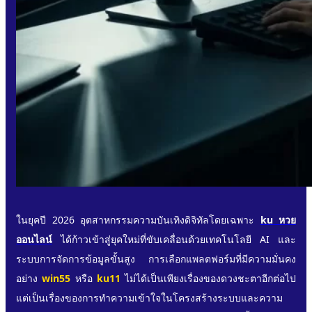
ในยุคปี 2026 อุตสาหกรรมความบันเทิงดิจิทัลโดยเฉพาะ
ku หวย
ออนไลน์
ได้ก้าวเข้าสู่ยุคใหม่ที่ขับเคลื่อนด้วยเทคโนโลยี AI และ
ระบบการจัดการข้อมูลขั้นสูง การเลือกแพลตฟอร์มที่มีความมั่นคง
อย่าง
win55
หรือ
ku11
ไม่ได้เป็นเพียงเรื่องของดวงชะตาอีกต่อไป
แต่เป็นเรื่องของการทำความเข้าใจในโครงสร้างระบบและความ