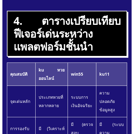
4. ตารางเปรียบเทียบ
ฟีเจอร์เด่นระหว่าง
แพลตฟอร์มชั้นนำ
ku หวย
คุณสมบัติ
win55
ku11
ออนไลน์
ความ
ประเภทหวยที่
ระบบการ
จุดเด่นหลัก
ปลอดภัย
หลากหลาย
เงินอัจฉริยะ
ข้อมูลสูง
มี (ตรวจ
มี (ระบบ
การรองรับ
มี (วิเคราะห์
สอบ
ความ