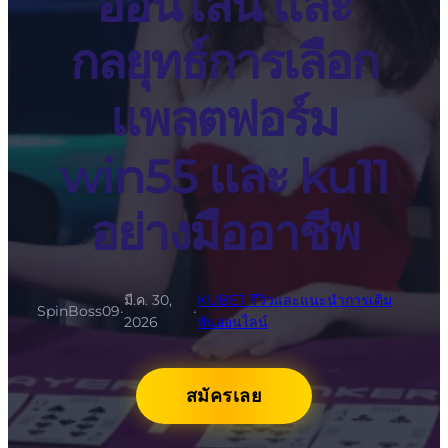
ออนไลน์ และ
กลยุทธ์การเลือก
แพลตฟอร์ม
win55 และ ku11
อย่างมืออาชีพ
มี.ค. 30,
KUBET รีวิวและแนะนำการเดิม
SpinBoss09
·
·
2026
พันออนไลน์
สมัครเลย