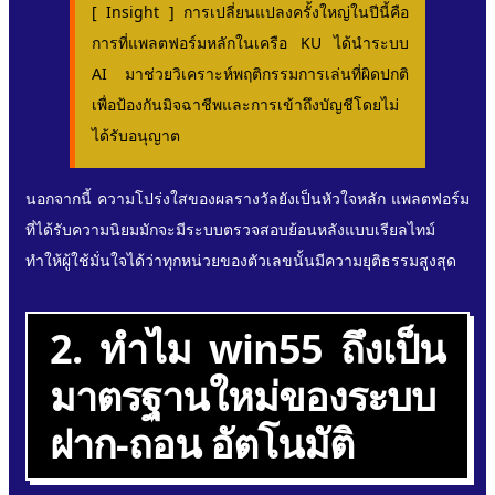
[ Insight ] การเปลี่ยนแปลงครั้งใหญ่ในปีนี้คือ
การที่แพลตฟอร์มหลักในเครือ KU ได้นำระบบ
AI มาช่วยวิเคราะห์พฤติกรรมการเล่นที่ผิดปกติ
เพื่อป้องกันมิจฉาชีพและการเข้าถึงบัญชีโดยไม่
ได้รับอนุญาต
นอกจากนี้ ความโปร่งใสของผลรางวัลยังเป็นหัวใจหลัก แพลตฟอร์ม
ที่ได้รับความนิยมมักจะมีระบบตรวจสอบย้อนหลังแบบเรียลไทม์
ทำให้ผู้ใช้มั่นใจได้ว่าทุกหน่วยของตัวเลขนั้นมีความยุติธรรมสูงสุด
2. ทำไม win55 ถึงเป็น
มาตรฐานใหม่ของระบบ
ฝาก-ถอน อัตโนมัติ