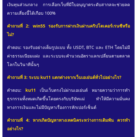
เงินทุนส่วนกลาง การเลือกเว็บที่มีใบอนุญาตระดับสากลจะช่วยลด
ความเสี่ยงนี้ได้เกือบ 100%
คำถามที่ 2: win55 รองรับการฝากเงินผ่านคริปโตเคอร์เรนซีหรือ
ไม่?
คำตอบ: รองรับอย่างเต็มรูปแบบ ทั้ง USDT, BTC และ ETH โดยไม่มี
ค่าธรรมเนียมแฝง และระบบจะคำนวณอัตราแลกเปลี่ยนตามตลาด
โลกในวินาทีนั้นๆ
คำถามที่ 3: ระบบ ku11 แตกต่างจากเว็บเอเย่นต์ทั่วไปอย่างไร?
คำตอบ:
ku11
เป็นเว็บตรงไม่ผ่านเอเย่นต์ หมายความว่าการทำ
ธุรกรรมทั้งหมดเกิดขึ้นโดยตรงกับบริษัทแม่ ทำให้มีความมั่นคง
ทางการเงินและไม่มีปัญหาเรื่องการหักเปอร์เซ็นต์
คำถามที่ 4: หากเกิดปัญหาทางเทคนิคระหว่างการเดิมพัน ควรทำ
อย่างไร?