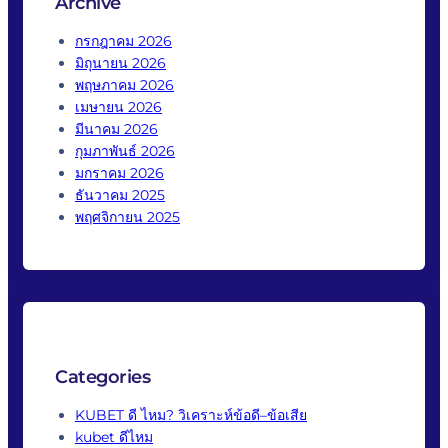
Archive
กรกฎาคม 2026
มิถุนายน 2026
พฤษภาคม 2026
เมษายน 2026
มีนาคม 2026
กุมภาพันธ์ 2026
มกราคม 2026
ธันวาคม 2025
พฤศจิกายน 2025
Categories
KUBET ดี ไหม? วิเคราะห์ข้อดี–ข้อเสีย
kubet ดีไหม