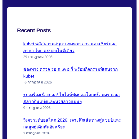
Recent Posts
kubet พลัสความสนุก: แทงหวย ลาว และเชียร์บอล
ภาษา ไทย ครบจบในที่เดียว
29 กรกฎาคม 2026
ช่องทาง ตรวจ รอ ต เต อ รี่ พร้อมกิจกรรมพิเศษจาก
kubet
16 กรกฎาคม 2026
รบเครื่องเรื่องบอล! ไฮไลท์ฟุตบอลโลกพร้อมตรวจผล
สลากกินแบ่งและหวยลาวแม่นๆ
9 กรกฎาคม 2026
วิเคราะห์บอลโลก 2026: เจาะลึกเส้นทางสู่แชมป์และ
กลยุทธ์เดิมพันอัจฉริยะ
2 กรกฎาคม 2026