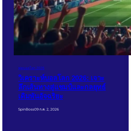
ฟุตบอลโลก 2026
วิเคราะห์บอลโลก 2026: เจาะ
ลึกเส้นทางสู่แชมป์และกลยุทธ์
เดิมพันอัจฉริยะ
SpinBoss09
·
ก.ค. 2, 2026