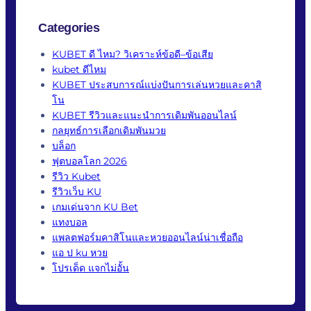
Categories
KUBET ดี ไหม? วิเคราะห์ข้อดี–ข้อเสีย
kubet ดีไหม
KUBET ประสบการณ์แบ่งปันการเล่นหวยและคาสิ
โน
KUBET รีวิวและแนะนำการเดิมพันออนไลน์
กลยุทธ์การเลือกเดิมพันมวย
บล็อก
ฟุตบอลโลก 2026
รีวิว Kubet
รีวิวเว็บ KU
เกมเด่นจาก KU Bet
แทงบอล
แพลตฟอร์มคาสิโนและหวยออนไลน์น่าเชื่อถือ
แอ ป ku หวย
โปรเด็ด แจกไม่อั้น