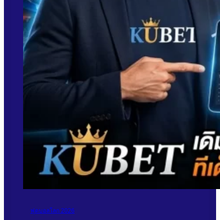
ฟุตบอลโลก 2026