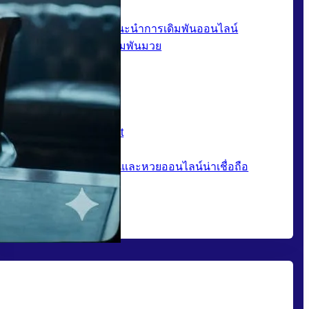
โน
KUBET รีวิวและแนะนำการเดิมพันออนไลน์
กลยุทธ์การเลือกเดิมพันมวย
บล็อก
ฟุตบอลโลก 2026
รีวิว Kubet
รีวิวเว็บ KU
เกมเด่นจาก KU Bet
แทงบอล
แพลตฟอร์มคาสิโนและหวยออนไลน์น่าเชื่อถือ
แอ ป ku หวย
โปรเด็ด แจกไม่อั้น