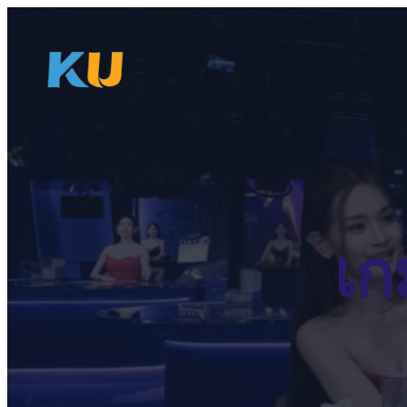
ข้าม
ไป
ยัง
เนื้อหา
เก