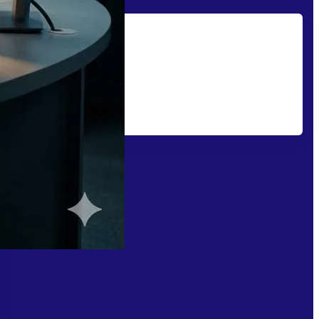
Social Links
Facebook
Twitter
LinkedIn
Instagram