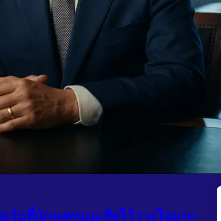
์มที่นักลงทุนเอเชียไว้วางใจมาก