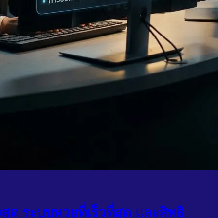
 ระบบหวยที่เร็วที่สุด และสิทธิ