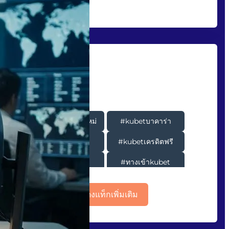
26 มิถุนายน 2026
Tags
#kubetทางเข้าใหม่
#kubetบาคาร่า
#kubetสล็อต
#kubetเครดิตฟรี
#kubetเว็บตรง
#ทางเข้าkubet
#สมัครkubet
#เว็บพนันkubet
แสดงแท็กเพิ่มเติม
ku
KUBET
ku casino
แทงบอล