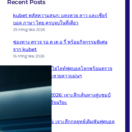
Recent Posts
kubet พลัสความสนุก: แทงหวย ลาว และเชียร์
บอล ภาษา ไทย ครบจบในที่เดียว
29 กรกฎาคม 2026
ช่องทาง ตรวจ รอ ต เต อ รี่ พร้อมกิจกรรมพิเศษ
จาก kubet
16 กรกฎาคม 2026
รบเครื่องเรื่องบอล! ไฮไลท์ฟุตบอลโลกพร้อมตรวจ
ผลสลากกินแบ่งและหวยลาวแม่นๆ
9 กรกฎาคม 2026
วิเคราะห์บอลโลก 2026: เจาะลึกเส้นทางสู่แชมป์
และกลยุทธ์เดิมพันอัจฉริยะ
2 กรกฎาคม 2026
คู่มือ KUBET 2026: เจาะลึกกลยุทธ์เดิมพันฟุตบอล
โลกแบบมืออาชีพ