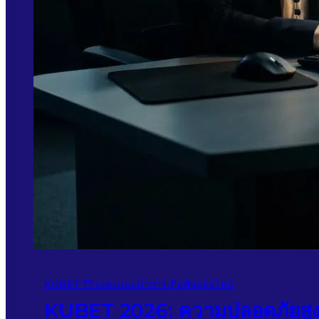
KUBET รีวิวและแนะนำการเดิมพันออนไลน์
KUBET 2026: ความปลอดภัยสูงสุด