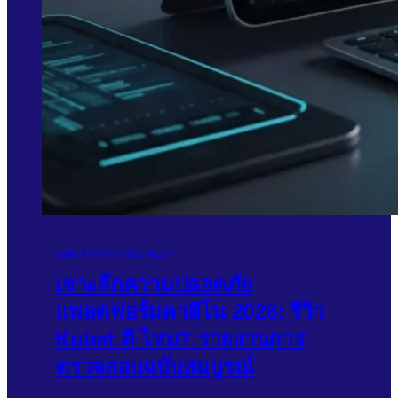
กลยุทธ์การเลือกเดิมพันมวย
เจาะลึกความปลอดภัย
แพลตฟอร์มคาสิโน 2026: รีวิว
Kubet ดี ไหม? รายงานการ
ตรวจสอบฉบับสมบูรณ์