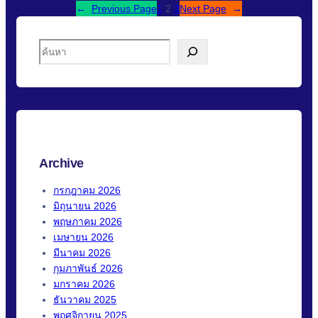
←
Previous Page
1
2
3
Next Page
→
S
e
a
r
c
h
Archive
กรกฎาคม 2026
มิถุนายน 2026
พฤษภาคม 2026
เมษายน 2026
มีนาคม 2026
กุมภาพันธ์ 2026
มกราคม 2026
ธันวาคม 2025
พฤศจิกายน 2025