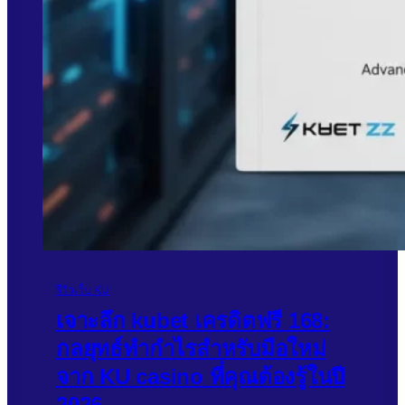
รีวิวเว็บ KU
เจาะลึก kubet เครดิตฟรี 168:
กลยุทธ์ทำกำไรสำหรับมือใหม่
จาก KU casino ที่คุณต้องรู้ในปี
2026