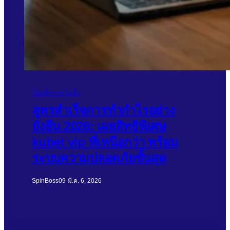
โปรเด็ด แจกไม่อั้น
สูตรสำเร็จการทำกำไรอย่าง
ยั่งยืน 2026: เผยสิทธิพิเศษ
kubet vip ที่เหนือกว่า พร้อม
ระบบความปลอดภัยขั้นสุด
SpinBoss09
·
มี.ค. 6, 2026