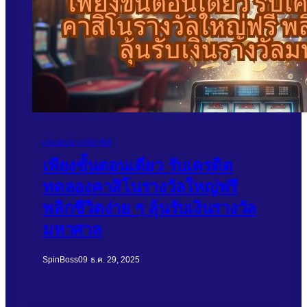
เกมเด่นจาก KU Bet
เพียงขั้นตอนเดียว รับเครดิต
ทดลองคาสิโนรางวัลใหญ่ฟรี
พลิกชีวิตง่าย ๆ ลุ้นรับเงินรางวัล
มหาศาล
SpinBoss09
·
ธ.ค. 29, 2025