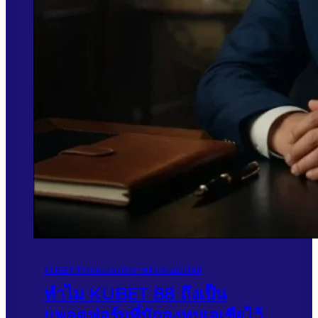
KUBET รีวิวและแนะนำการเดิมพันออนไลน์
ทำไม KUBET 88 ถึงเป็น
แพลตฟอร์มที่นักลงทุนเอเชียไว้