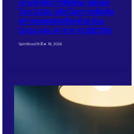
เจาะลึกสมการชัยชนะ ฟุตบอล
โลก 2026: พลิกโลกการเดิมพัน
สู่การลงทุนอัจฉริยะด้วย Big
Data และ AI จาก KUBET88
SpinBoss09
·
มี.ค. 18, 2026