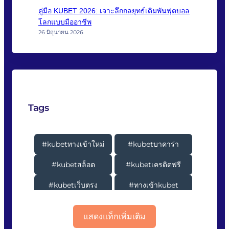
คู่มือ KUBET 2026: เจาะลึกกลยุทธ์เดิมพันฟุตบอล
โลกแบบมืออาชีพ
26 มิถุนายน 2026
Tags
#kubetทางเข้าใหม่
#kubetบาคาร่า
#kubetสล็อต
#kubetเครดิตฟรี
#kubetเว็บตรง
#ทางเข้าkubet
#สมัครkubet
#เว็บพนันkubet
แสดงแท็กเพิ่มเติม
ku
KUBET