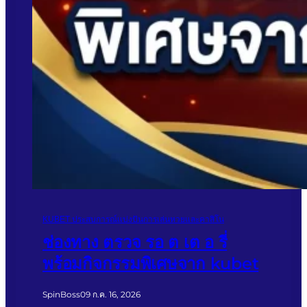
KUBET ประสบการณ์แบ่งปันการเล่นหวยและคาสิโน
ช่องทาง ตรวจ รอ ต เต อ รี่
พร้อมกิจกรรมพิเศษจาก kubet
SpinBoss09
·
ก.ค. 16, 2026