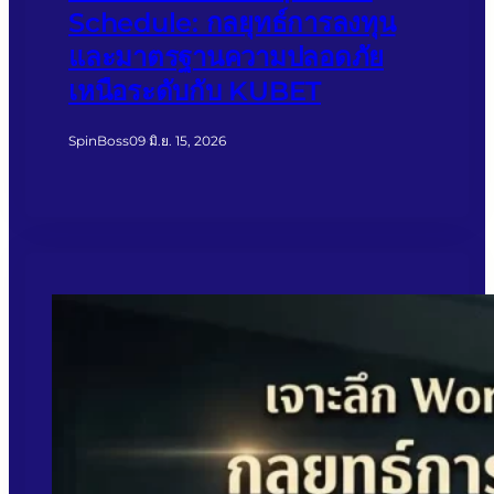
Schedule: กลยุทธ์การลงทุน
และมาตรฐานความปลอดภัย
เหนือระดับกับ KUBET
SpinBoss09
·
มิ.ย. 15, 2026