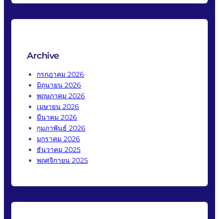
r
c
h
Archive
กรกฎาคม 2026
มิถุนายน 2026
พฤษภาคม 2026
เมษายน 2026
มีนาคม 2026
กุมภาพันธ์ 2026
มกราคม 2026
ธันวาคม 2025
พฤศจิกายน 2025