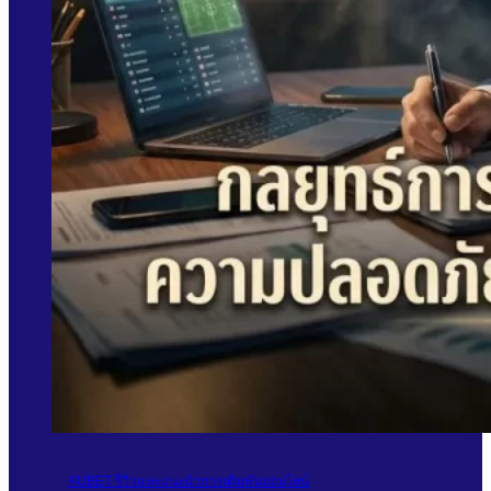
KUBET รีวิวและแนะนำการเดิมพันออนไลน์