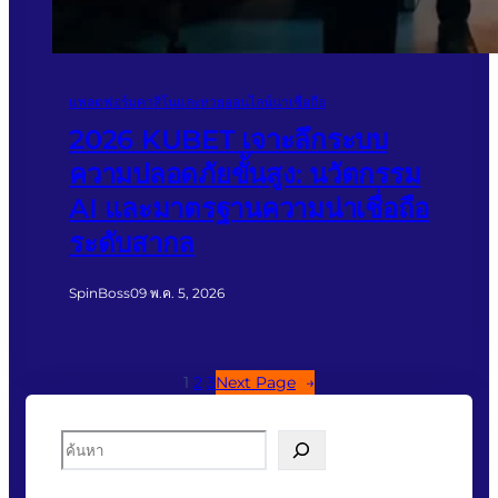
แพลตฟอร์มคาสิโนและหวยออนไลน์น่าเชื่อถือ
2026 KUBET เจาะลึกระบบ
ความปลอดภัยขั้นสูง: นวัตกรรม
AI และมาตรฐานความน่าเชื่อถือ
ระดับสากล
SpinBoss09
·
พ.ค. 5, 2026
1
2
3
Next Page
→
S
e
a