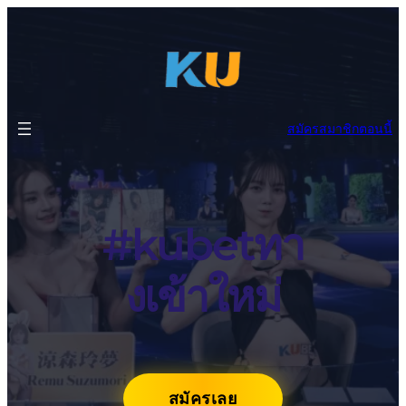
ข้าม
ไป
ยัง
เนื้อหา
สมัครสมาชิกตอนนี้
#kubetทา
งเข้าใหม่
สมัครเลย