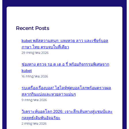
Recent Posts
kubet พลัสความสนุก: แทงหวย ลาว และเชียร์บอล
ภาษา ไทย ครบจบในที่เดียว
29 กรกฎาคม 2026
ช่องทาง ตรวจ รอ ต เต อ รี่ พร้อมกิจกรรมพิเศษจาก
kubet
16 กรกฎาคม 2026
รบเครื่องเรื่องบอล! ไฮไลท์ฟุตบอลโลกพร้อมตรวจผล
สลากกินแบ่งและหวยลาวแม่นๆ
9 กรกฎาคม 2026
วิเคราะห์บอลโลก 2026: เจาะลึกเส้นทางสู่แชมป์และ
กลยุทธ์เดิมพันอัจฉริยะ
2 กรกฎาคม 2026