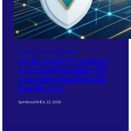
KUBET ดี ไหม? วิเคราะห์ข้อดี–ข้อเสีย
เจาะลึก KUBET77: มาตรฐาน
ความปลอดภัยและคู่มือการใช้
งานแพลตฟอร์มออนไลน์ระดับ
มืออาชีพ 2026
SpinBoss09
·
มิ.ย. 22, 2026