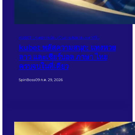
KUBET ประสบการณ์แบ่งปันการเล่นหวยและคาสิโน
kubet พลัสความสนุก: แทงหวย
ลาว และเชียร์บอล ภาษา ไทย
ครบจบในที่เดียว
SpinBoss09
·
ก.ค. 29, 2026