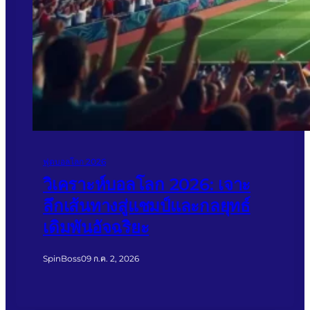
ฟุตบอลโลก 2026
วิเคราะห์บอลโลก 2026: เจาะ
ลึกเส้นทางสู่แชมป์และกลยุทธ์
เดิมพันอัจฉริยะ
SpinBoss09
·
ก.ค. 2, 2026