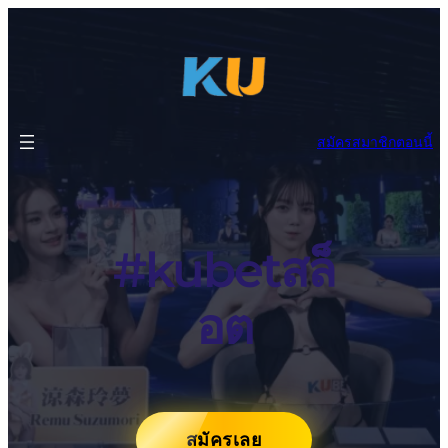
ข้าม
ไป
ยัง
เนื้อหา
สมัครสมาชิกตอนนี้
#kubetสล็
อต
สมัครเลย