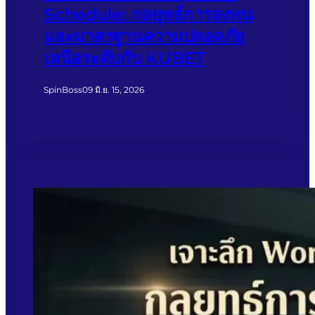
Schedule: กลยุทธ์การลงทุน
และมาตรฐานความปลอดภัย
เหนือระดับกับ KUBET
SpinBoss09
·
มิ.ย. 15, 2026