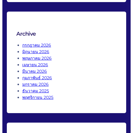
r
c
h
Archive
กรกฎาคม 2026
มิถุนายน 2026
พฤษภาคม 2026
เมษายน 2026
มีนาคม 2026
กุมภาพันธ์ 2026
มกราคม 2026
ธันวาคม 2025
พฤศจิกายน 2025