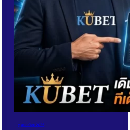
ฟุตบอลโลก 2026