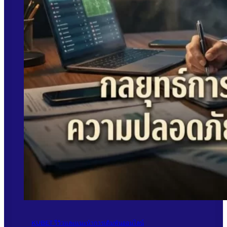
KUBET รีวิวและแนะนำการเดิมพันออนไลน์