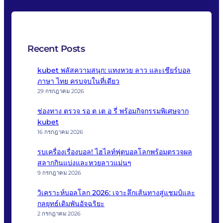
Recent Posts
kubet พลัสความสนุก: แทงหวย ลาว และเชียร์บอล
ภาษา ไทย ครบจบในที่เดียว
29 กรกฎาคม 2026
ช่องทาง ตรวจ รอ ต เต อ รี่ พร้อมกิจกรรมพิเศษจาก
kubet
16 กรกฎาคม 2026
รบเครื่องเรื่องบอล! ไฮไลท์ฟุตบอลโลกพร้อมตรวจผล
สลากกินแบ่งและหวยลาวแม่นๆ
9 กรกฎาคม 2026
วิเคราะห์บอลโลก 2026: เจาะลึกเส้นทางสู่แชมป์และ
กลยุทธ์เดิมพันอัจฉริยะ
2 กรกฎาคม 2026