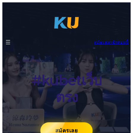
ข้าม
ไป
ยัง
เนื้อหา
สมัครสมาชิกตอนนี้
#kubetเว็บ
ตรง
สมัครเลย