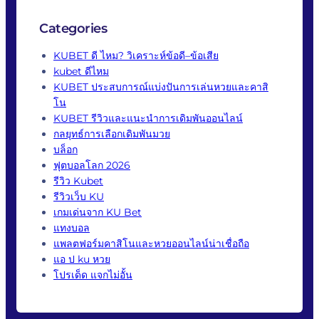
Categories
KUBET ดี ไหม? วิเคราะห์ข้อดี–ข้อเสีย
kubet ดีไหม
KUBET ประสบการณ์แบ่งปันการเล่นหวยและคาสิ
โน
KUBET รีวิวและแนะนำการเดิมพันออนไลน์
กลยุทธ์การเลือกเดิมพันมวย
บล็อก
ฟุตบอลโลก 2026
รีวิว Kubet
รีวิวเว็บ KU
เกมเด่นจาก KU Bet
แทงบอล
แพลตฟอร์มคาสิโนและหวยออนไลน์น่าเชื่อถือ
แอ ป ku หวย
โปรเด็ด แจกไม่อั้น