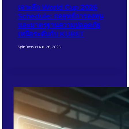
เจาะลึก World Cup 2026
Schedule: กลยุทธ์การลงทุน
และมาตรฐานความปลอดภัย
เหนือระดับกับ KUBET
SpinBoss09
·
พ.ค. 28, 2026