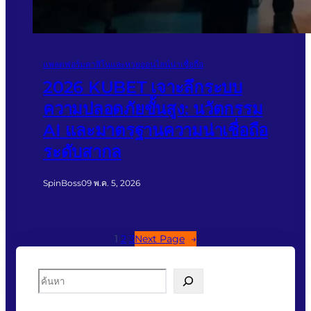
แพลตฟอร์มคาสิโนและหวยออนไลน์น่าเชื่อถือ
2026 KUBET เจาะลึกระบบ
ความปลอดภัยขั้นสูง: นวัตกรรม
AI และมาตรฐานความน่าเชื่อถือ
ระดับสากล
SpinBoss09
·
พ.ค. 5, 2026
1
2
3
Next Page
→
S
e
a