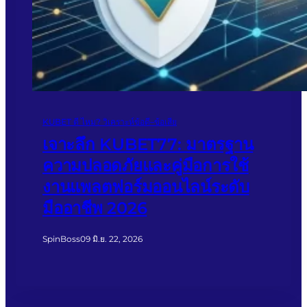
KUBET ดี ไหม? วิเคราะห์ข้อดี–ข้อเสีย
เจาะลึก KUBET77: มาตรฐาน
ความปลอดภัยและคู่มือการใช้
งานแพลตฟอร์มออนไลน์ระดับ
มืออาชีพ 2026
SpinBoss09
·
มิ.ย. 22, 2026