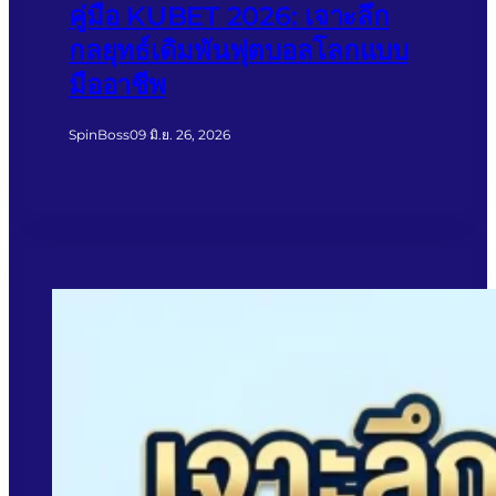
คู่มือ KUBET 2026: เจาะลึก
กลยุทธ์เดิมพันฟุตบอลโลกแบบ
มืออาชีพ
SpinBoss09
·
มิ.ย. 26, 2026