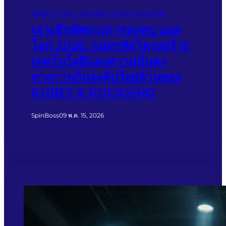
KUBET ประสบการณ์แบ่งปันการเล่นหวยและคาสิโน
เจาะลึกทิศทางการลงทุน บอล
โลก 2026: ถอดรหัสโครงสร้าง
เทคโนโลยีและความมั่นคง
ทางการเงินระดับร้อยล้านของ
KUBET & KUCASINO
SpinBoss09
·
พ.ค. 15, 2026