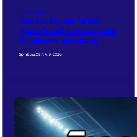
ฟุตบอลโลก 2026
รบเครื่องเรื่องบอล! ไฮไลท์
ฟุตบอลโลกพร้อมตรวจผลสลาก
กินแบ่งและหวยลาวแม่นๆ
SpinBoss09
·
ก.ค. 9, 2026